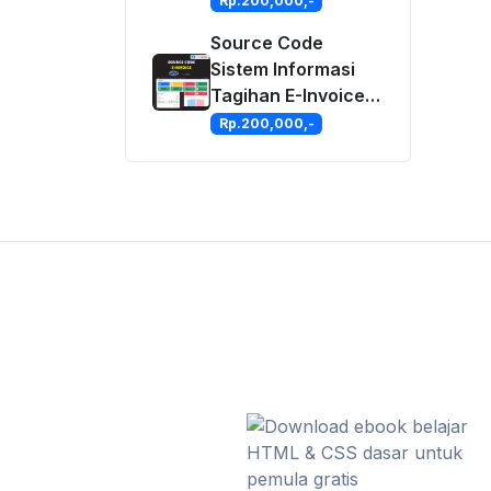
Rp.200,000,-
MySQLi
Source Code
Sistem Informasi
Tagihan E-Invoice
Dengan PHP dan
Rp.200,000,-
MySQLi