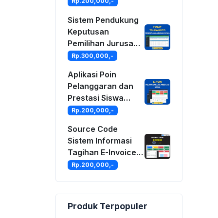
Tagihan &
Rp.200,000,-
Keuangan Bisnis
Sistem Pendukung
Anda
Keputusan
Pemilihan Jurusan
Siswa Metode
Rp.300,000,-
Fuzzy Tsukamoto
Aplikasi Poin
Berbasis Web
Pelanggaran dan
Prestasi Siswa
Dengan PHP dan
Rp.200,000,-
MySQLi
Source Code
Sistem Informasi
Tagihan E-Invoice
Dengan PHP dan
Rp.200,000,-
MySQLi
Produk Terpopuler