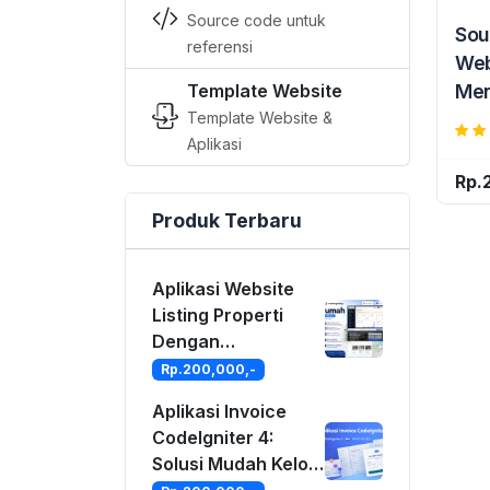
Source code untuk
Sou
referensi
Web
Template Website
Men
Template Website &
dan
Aplikasi
Rp.
Produk Terbaru
Aplikasi Website
Listing Properti
Dengan
CodeIgniter 4
Rp.200,000,-
Aplikasi Invoice
CodeIgniter 4:
Solusi Mudah Kelola