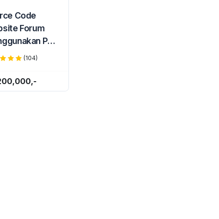
rce Code
site Forum
ggunakan PHP
 MySQLi
(104)
200,000,-