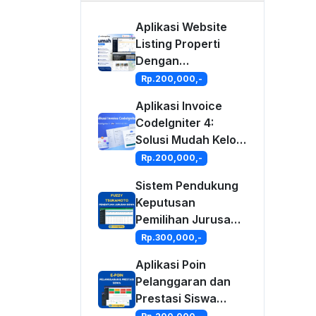
Aplikasi Website
Listing Properti
Dengan
CodeIgniter 4
Rp.200,000,-
Aplikasi Invoice
CodeIgniter 4:
Solusi Mudah Kelola
Tagihan &
Rp.200,000,-
Keuangan Bisnis
Sistem Pendukung
Anda
Keputusan
Pemilihan Jurusan
Siswa Metode
Rp.300,000,-
Fuzzy Tsukamoto
Aplikasi Poin
Berbasis Web
Pelanggaran dan
Prestasi Siswa
Dengan PHP dan