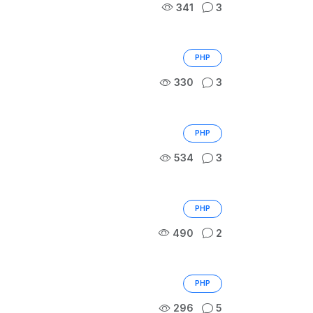
341
3
PHP
330
3
PHP
534
3
PHP
490
2
PHP
296
5