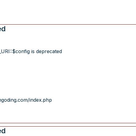
ed
URI::$config is deprecated
ngoding.com/index.php
ed