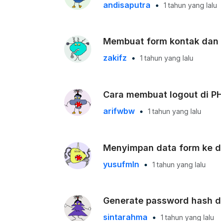
andisaputra
•
1 tahun yang lalu
Membuat form kontak dan k
zakifz
•
1 tahun yang lalu
Cara membuat logout di P
arifwbw
•
1 tahun yang lalu
Menyimpan data form ke d
yusufmln
•
1 tahun yang lalu
Generate password hash da
sintarahma
•
1 tahun yang lalu