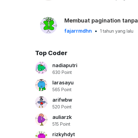
Membuat pagination tanp
fajarrmdhn
•
1 tahun yang lalu
Top Coder
nadiaputri
630 Point
larasayu
565 Point
arifwbw
520 Point
auliarzk
515 Point
rizkyhdyt