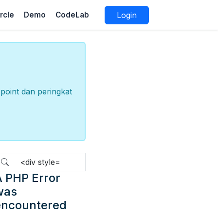
rcle
Demo
CodeLab
Login
point dan peringkat
 PHP Error
was
encountered