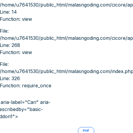
/home/u7641530/public_html/malasngoding.com/cicore/appl
Line: 14
Function: view
File:
/home/u7641530/public_html/malasngoding.com/cicore/appl
Line: 268
Function: view
File:
/home/u7641530/public_html/malasngoding.com/index.ph
Line: 326
Function: require_once
 aria-label="Cari" aria-
escribedby="basic-
ddon1">
PHP