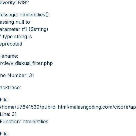
everity: 8192
essage: htmlentities():
assing null to
arameter #1 ($string)
f type string is
eprecated
ilename:
ircle/v_diskusi_filter.php
ine Number: 31
acktrace:
File:
/home/u7641530/public_html/malasngoding.com/cicore/applic
Line: 31
Function: htmlentities
File: