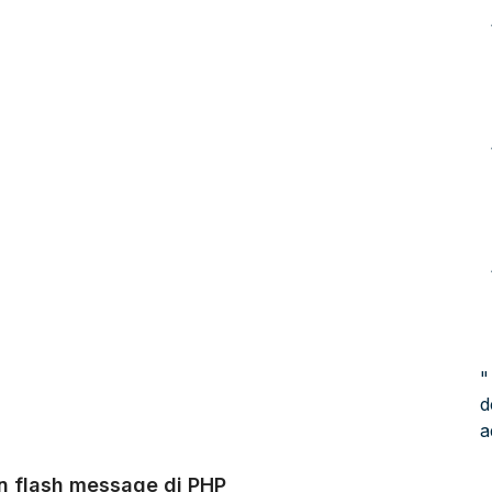
"
d
a
 flash message di PHP