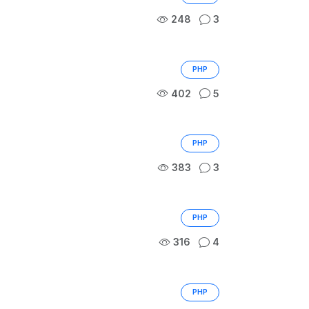
248
3
PHP
402
5
PHP
383
3
PHP
316
4
PHP