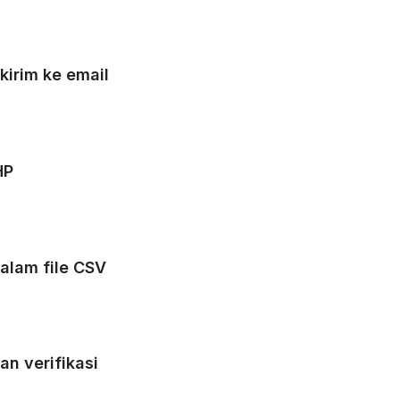
irim ke email
HP
alam file CSV
n verifikasi