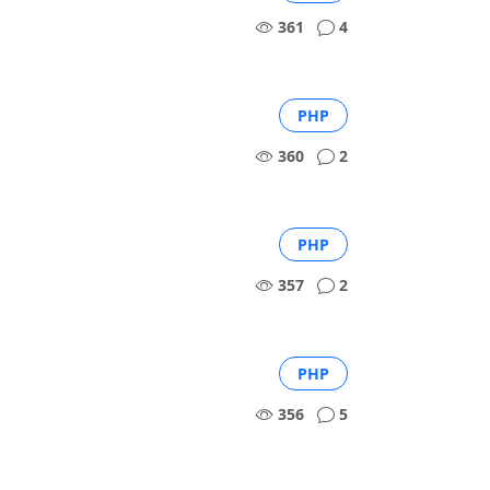
361
4
PHP
360
2
PHP
357
2
PHP
356
5