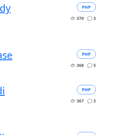
ady
PHP
370
3
ase
PHP
368
5
i
PHP
367
3