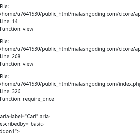
File:
/home/u7641530/public_html/malasngoding.com/cicore/appl
Line: 14
Function: view
File:
/home/u7641530/public_html/malasngoding.com/cicore/appl
Line: 268
Function: view
File:
/home/u7641530/public_html/malasngoding.com/index.ph
Line: 326
Function: require_once
 aria-label="Cari" aria-
escribedby="basic-
ddon1">