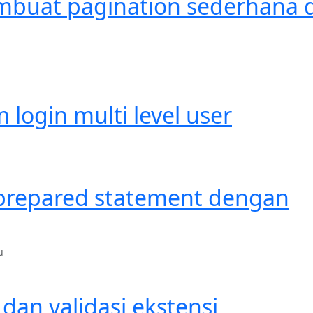
buat pagination sederhana d
login multi level user
repared statement dengan
u
an validasi ekstensi