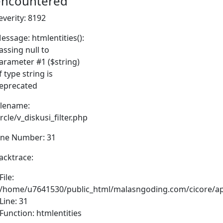
encountered
everity: 8192
essage: htmlentities():
assing null to
arameter #1 ($string)
f type string is
eprecated
ilename:
ircle/v_diskusi_filter.php
ine Number: 31
acktrace:
File:
/home/u7641530/public_html/malasngoding.com/cicore/appli
Line: 31
Function: htmlentities