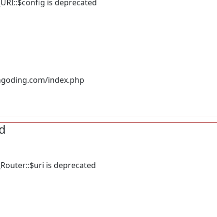
URI::$config is deprecated
ngoding.com/index.php
d
Router::$uri is deprecated