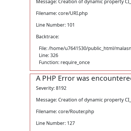
Message: Creation of dynamic property CI_
Filename: core/URI.php
Line Number: 101
Backtrace:
File: /home/u7641530/public_html/malas
Line: 326
Function: require_once
A PHP Error was encountere
Severity: 8192
Message: Creation of dynamic property CI_
Filename: core/Router.php
Line Number: 127