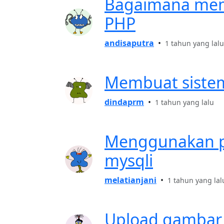
Bagaimana mem
PHP
andisaputra
•
1 tahun yang lalu
Membuat sistem 
dindaprm
•
1 tahun yang lalu
Menggunakan p
mysqli
melatianjani
•
1 tahun yang lal
Upload gambar d