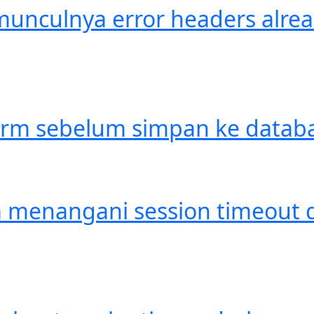
unculnya error headers alre
form sebelum simpan ke datab
 menangani session timeout d