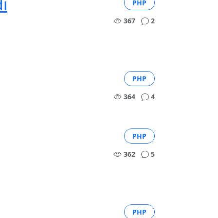
i
PHP
367
2
PHP
364
4
PHP
362
5
PHP