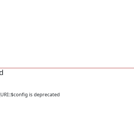
d
URI::$config is deprecated