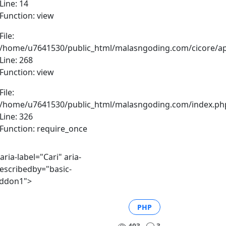
Line: 14
Function: view
File:
/home/u7641530/public_html/malasngoding.com/cicore/appl
Line: 268
Function: view
File:
/home/u7641530/public_html/malasngoding.com/index.ph
Line: 326
Function: require_once
 aria-label="Cari" aria-
escribedby="basic-
ddon1">
PHP
403
3