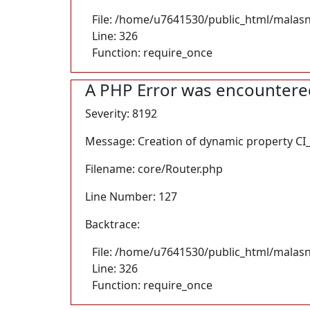
File: /home/u7641530/public_html/malas
Line: 326
Function: require_once
A PHP Error was encountere
Severity: 8192
Message: Creation of dynamic property CI_
Filename: core/Router.php
Line Number: 127
Backtrace:
File: /home/u7641530/public_html/malas
Line: 326
Function: require_once