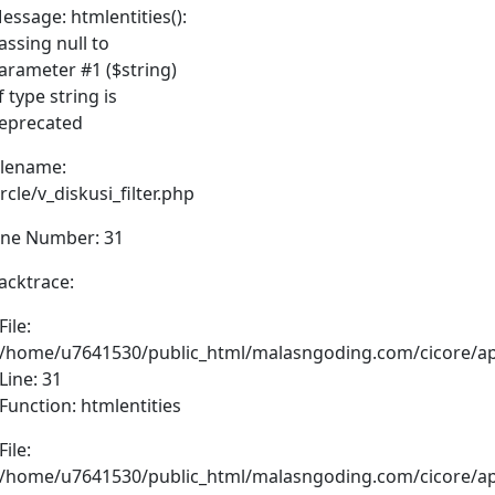
essage: htmlentities():
assing null to
arameter #1 ($string)
f type string is
eprecated
ilename:
ircle/v_diskusi_filter.php
ine Number: 31
acktrace:
File:
/home/u7641530/public_html/malasngoding.com/cicore/appli
Line: 31
Function: htmlentities
File:
/home/u7641530/public_html/malasngoding.com/cicore/appl