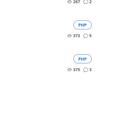
267
2
PHP
373
5
PHP
375
3