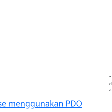
"
d
a
ase menggunakan PDO