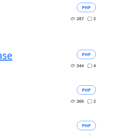
PHP
287
2
ase
PHP
344
4
PHP
360
2
PHP