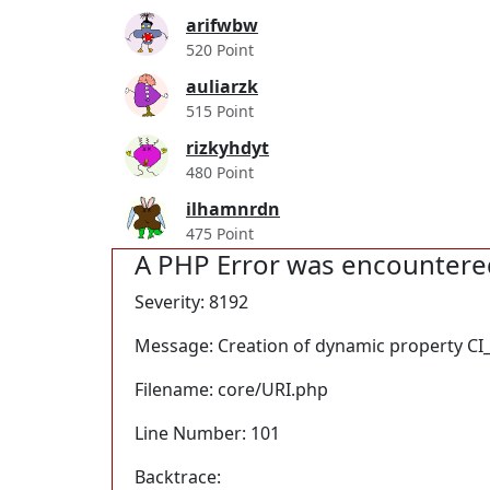
arifwbw
520 Point
auliarzk
515 Point
rizkyhdyt
480 Point
ilhamnrdn
475 Point
A PHP Error was encountere
Severity: 8192
Message: Creation of dynamic property CI_
Filename: core/URI.php
Line Number: 101
Backtrace: