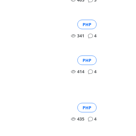
PHP
341
4
PHP
414
4
PHP
435
4