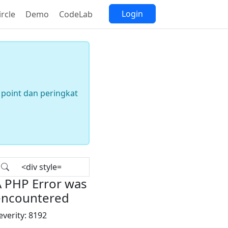
Login
ircle
Demo
CodeLab
point dan peringkat
 PHP Error was
encountered
everity: 8192